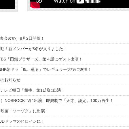
発表会改め）8月2日開催！
が始動！新メンバーが6名が入りました！
TBS「田鎖ブラザーズ」第４話にゲスト出演！
NHK朝ドラ「風、薫る」でレギュラー大役に抜擢！
トのお知らせ
テレビ朝日「相棒」第11話に出演！
）NOBROCKTVに出演。即興劇で「天才」認定。100万再生！
）映画「ソーゾク」に出演！
ODドラマのヒロインに！