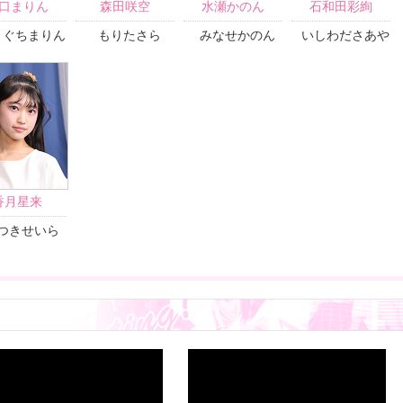
口まりん
森田咲空
水瀬かのん
石和田彩絢
まぐちまりん
もりたさら
みなせかのん
いしわださあや
香月星来
つきせいら
「雨の匂い」