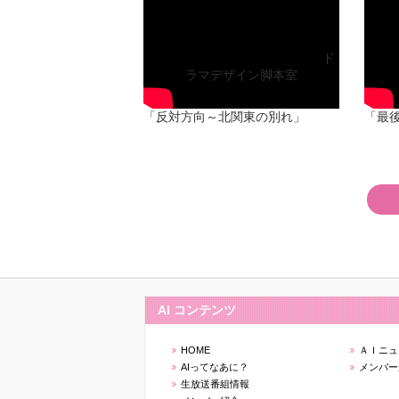
ActressIncubation 第14シーズン
Actr
修了式イベントより
「最
「反対方向～北関東の別れ」
ド
ラマデザイン脚本室
出演 小森香乃 海老名瑠花 夏目
「反対方向～北関東の別れ」
「最
みら 紫原夕莉乃
AI コンテンツ
HOME
ＡＩニュ
AIってなあに？
メンバー
生放送番組情報