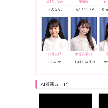
佐野ななか
安藤咲
山
さのななか
あんどうさき
や
石野花呼
紫原夕莉乃
いしのかこ
しはらゆりの
か
AI最新ムービー
「コピーキャット」