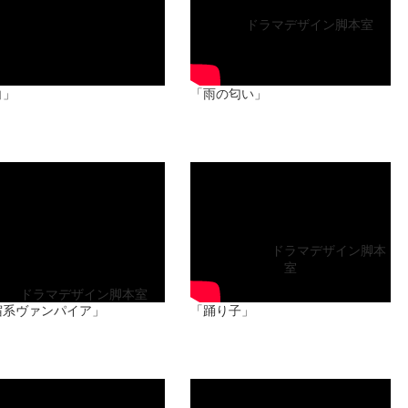
出演：小森香乃 海老名瑠花
脚本：
ドラマデザイン脚本室
白」
「雨の匂い」
ess Incubation 第14シーズン
Actress Incubation 第14シーズン
修了式イベントより
修了式イベントより
「新宿系ヴァンパイア」
「踊り子」
ドラマデザイン脚本
室
出演： 小森香乃
本：
ドラマデザイン脚本室
出演 夏目みら
宿系ヴァンパイア」
「踊り子」