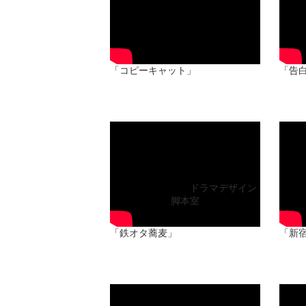
出演：紫原夕莉乃 石野花呼
脚本：ドラマデザイン脚本室
「コピーキャット」
「告
ActressIncubation 第14シーズン
Actr
修了式イベントより
「鉄オタ蕎麦」
ドラマデザイン
脚本室
出演 小森香乃 森田咲空
脚
「鉄オタ蕎麦」
「新