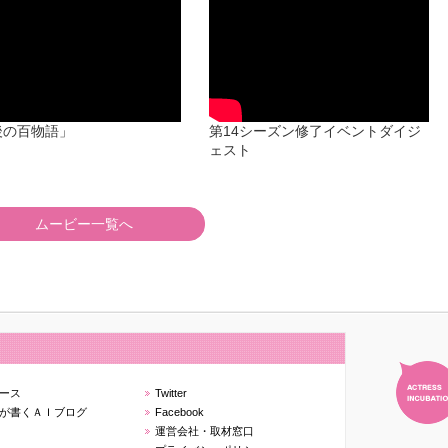
0:00 「鉄オタ蕎麦」 小森香乃 森
ess Incubation 第14シーズン
田咲空
修了式イベントより
6:58 「踊り子」 夏目みら
後の百物語」 ドラマデザイ
17:52 「マウントシミュレーショ
ン脚本室
ン」 紫原夕莉乃 篠田愛莉 愛川わ
出演：海老名瑠花
こ
後の百物語」
第14シーズン修了イベントダイジ
27:22 「新宿系ヴァンパイア」 小
ェスト
森香乃
35:37 「最後の百物語」 海老名瑠
花
47:02 「反対方向〜北関東の別
ムービー一覧へ
れ」 小森香乃 海老名瑠花 夏目み
ら 紫原夕莉乃
20206年3月1日 ドラマデザイン社
スタジオにて
ース
Twitter
が書くＡＩブログ
Facebook
運営会社・取材窓口