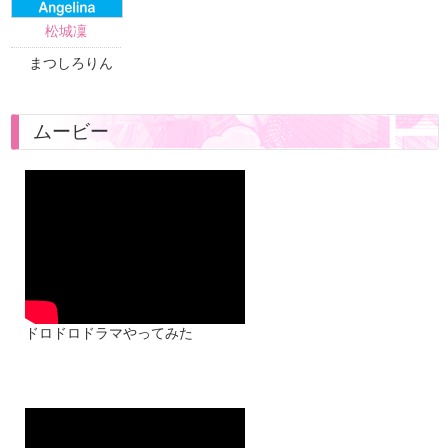
松城凜
まつしろりん
ムービー
2017年3月26日5.5期生放送「父、
帰る？」（脚本：大沢望子）より
出演：和田あずさ 田中瑠愛 松
城凜（松林凜改め） 安田愛里
織田麻理香 村山優香
ドロドロドラマやってみた