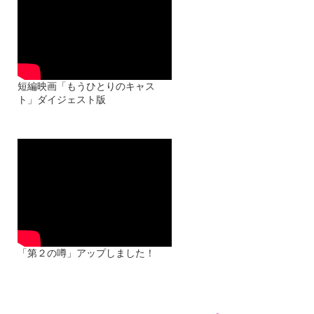
短編映画「もうひとりのキャス
ト」ダイジェスト版
出演：松林凜 安田愛里 藤井凜
華 里於奈 和田あずさ 村山優
香
脚本：永井優唯 撮影：光田力
哉 演出：山本和夫
「第２の噂」アップしました！