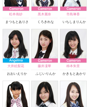
松本侑紗
黒木麗奈
市島琳香
まつもとありさ
くろきれな
いちしまりんか
大井絵梨花
藤井凜華
柿本朱里
おおいえりか
ふじいりんか
かきもとあかり