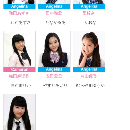
和田あずさ
田中瑠愛
里於奈
わだあずさ
たなかるあ
りおな
織田麻理香
安田愛里
村山優香
おだまりか
やすだあいり
むらやまゆうか