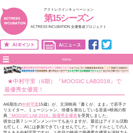
アクトレスインキュベーション
第15シーズン
ACTRESS INCUBATION 女優養成プロジェクト
menu
★中村守里（6期）『MOOSIC LAB2018』で
最優秀女優賞！
AI6期生の
中村守里
15歳）が、主演映画『書くが、まま』で若手ク
リエイター、ミュージシャン、俳優を輩出している音楽×映画の祭
典
『MOOSIC LAB 2018』最優秀女優賞
を受賞しました。
彼女は第７シーズンメンバーでもありますが、最近はアイドル活動
も忙しく、AIには参加できていませんでした。アイドルとしての人
気もある中村守里ですが、１作目の映画で最優秀女優賞を演技力も