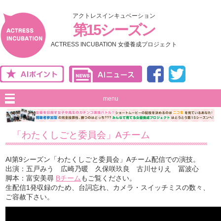
アクトレスインキュベーション
第15シーズン
ACTRESS INCUBATION 女優養成プロジェクト
menu
「わたくしごと委員会」Aチーム
AI第9シーズン「わたくしごと委員会」Aチーム配信での演技。
出演：五戸みう 広崎乃暖 久保咲玖良 古川せりえ 冨波心
脚本：富安美尋
Bチーム
もご覧ください。
生配信1発収録のため、台詞忘れ、カメラ・スイッチミスの数々、
ご容赦下さい。