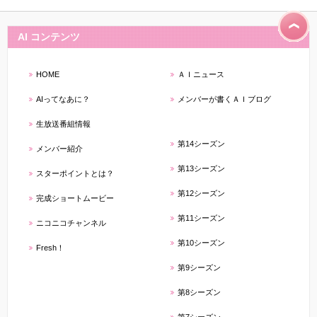
AI コンテンツ
HOME
ＡＩニュース
AIってなあに？
メンバーが書くＡＩブログ
生放送番組情報
第14シーズン
メンバー紹介
第13シーズン
スターポイントとは？
第12シーズン
完成ショートムービー
第11シーズン
ニコニコチャンネル
第10シーズン
Fresh！
第9シーズン
第8シーズン
第7シーズン