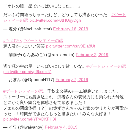
「オレの瓶、星でいっぱいになった…！」
だいぶ時間経っちゃったけど、どうしても描きたかった…
#ゲート
シティーの恋
pic.twitter.com/k0tHUqyDgh
— 塩分 (@Nacl_salt_star)
February 16, 2019
#もえぴへ
#ゲートシティーの恋
輝人君かっこいい笑笑
pic.twitter.com/cuv9Eia8Uf
— 蘭雨子(らんあめこ) (@ran_ameko)
February 2, 2019
皆で瓶の中の星、いっぱいにして欲しいな。
#ゲートシティーの恋
pic.twitter.com/vpf9xxeiJZ
— おぽん (@OpooooN117)
February 7, 2019
#ゲートシティーの恋
、千秋楽公演Aチーム観劇いたしました。
ストーリーにも惹き込まれ、演者さんの表現力にも釣られ大号泣…
とにかく良い舞台を体感させて頂きました！
ノエルの関節体操（？）の赤ずきんちゃんと狼のやりとりが可愛か
った～！時間ができたらもっと描きたい！みんな大好き！
pic.twitter.com/kYPVDKFH3i
— イワ (@iwaivanov)
February 4, 2019