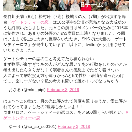
長谷川美蘭（6期）松村玲（7期）桜城りのん（7期）が出演する舞
台
「ゲートシティーの恋」
は10公演中9公演が完売となる大成功の
うち終演いたしました。元々この演目はAIメンバーのために2016年
に制作され、あまりの好評のため3度目に上演となりました。今回
はいままで以上に大きな反響をいただき、SNSでは大量の
「ゲート
シティーロス」
が発生しています。以下に、twitterから引用させて
いただきました。
ゲートシティーの恋のこと考えてたら寝られない！
まず物語が良すぎてあの人がどんな思いであの行動をしたのかとか
考え出したらきりがなくて演者さんの感想までたどり着けない
人によって解釈捉え方が違うからAとBで性格・表情が違ったわけ
で…、楽しすぎない？私の考えも聞いて誰か！ってなっちゃう
— おさる (@mks_pipi)
February 3, 2019
はぁ〜〜この世は、月の光に導かれて何度も巡り会うか、愛に導か
れてやってきましたの2世界しかないよ！！！
つまりロス。ゲートシティーの恋ロス。あと500回くらい観たい。
#
ゲートシティーの恋
— ゆーり (@so_so_so0101)
February 3, 2019