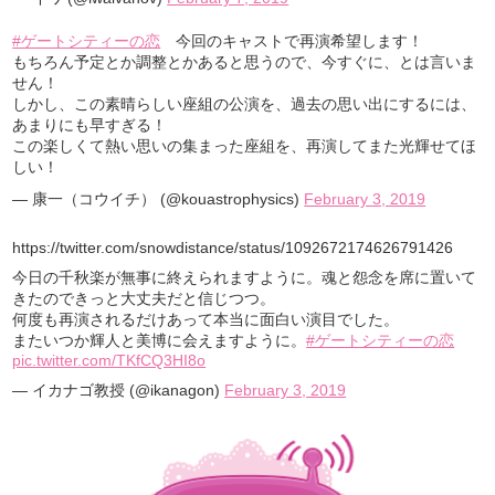
#ゲートシティーの恋
今回のキャストで再演希望します！
もちろん予定とか調整とかあると思うので、今すぐに、とは言いま
せん！
しかし、この素晴らしい座組の公演を、過去の思い出にするには、
あまりにも早すぎる！
この楽しくて熱い思いの集まった座組を、再演してまた光輝せてほ
しい！
— 康一（コウイチ） (@kouastrophysics)
February 3, 2019
https://twitter.com/snowdistance/status/1092672174626791426
今日の千秋楽が無事に終えられますように。魂と怨念を席に置いて
きたのできっと大丈夫だと信じつつ。
何度も再演されるだけあって本当に面白い演目でした。
またいつか輝人と美博に会えますように。
#ゲートシティーの恋
pic.twitter.com/TKfCQ3HI8o
— イカナゴ教授 (@ikanagon)
February 3, 2019