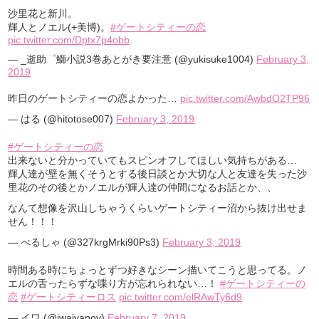
沙里花と新川。
輝人とノエル(+美博)。
#ゲートシティーの恋
pic.twitter.com/Dptx7p4obb
— _逝助゜鰤小説3巻あとがき要注意 (@yukisuke1004)
February 3,
2019
昨日のゲートシティーの恋よかった…
pic.twitter.com/AwbdO2TP96
— はる (@hitotose007)
February 3, 2019
#ゲートシティーの恋
出来ないと分かっていてもスピンオフしてほしい気持ちがある…
輝人達が壁を無くそうとする後日談とか大切な人と友達を失った沙
里花のその後とかノエルが輝人達の仲間になるお話とか、、
なんて想像を沢山しちゃうくらいゲートシティー沼から抜け出せま
せん！！！
— べるしゃ (@327krgMrki90Ps3)
February 3, 2019
時間ある時にちょっとずつ好きなシーン描いてこうと思ってる。ノ
エルの舌ったらずな喋り方が忘れられない…！
#ゲートシティーの
恋
#ゲートシティーロス
pic.twitter.com/elRAwTy6d9
— イワ (@iwaivanov)
February 7, 2019