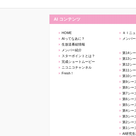
AI コンテンツ
HOME
ＡＩニュ
AIってなあに？
メンバー
生放送番組情報
メンバー紹介
第14シ
スターポイントとは？
第13シ
完成ショートムービー
第12シ
ニコニコチャンネル
第11シ
Fresh！
第10シ
第9シー
第8シー
第7シー
第6シー
第5シー
第4シー
第3シー
第2シー
第1シー
AI研究