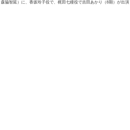
：森脇智延）に、香坂玲子役で、梶田七瞳役で吉田あかり（8期）が出演