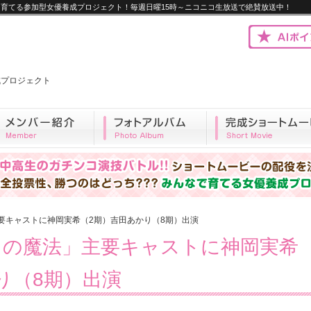
優を育てる参加型女優養成プロジェクト！毎週日曜15時～ニコニコ生放送で絶賛放送中！
優養成プロジェクト
要キャストに神岡実希（2期）吉田あかり（8期）出演
ラの魔法」主要キャストに神岡実希
り（8期）出演