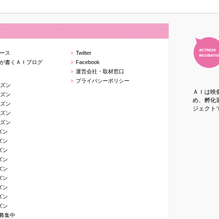
ース
Twitter
が書くＡＩブログ
Facebook
運営会社・取材窓口
プライバシーポリシー
ーズン
ＡＩは映
ーズン
め、孵化装
ーズン
ジェクト
ーズン
ーズン
ズン
ズン
ズン
ズン
ズン
ズン
ズン
ズン
ズン
生募集中