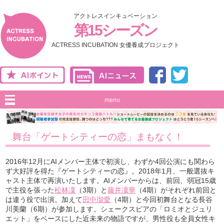
アクトレスインキュベーション
第15シーズン
ACTRESS INCUBATION 女優養成プロジェクト
menu
舞台「ゲートシティーの恋」まもなく！
2016年12月にAIメンバー主体で初演し、わずか4回公演にも関わら
ず大好評を得た『ゲートシティーの恋』。2018年1月、一般選抜キ
ャスト主体で再演いたします。AIメンバーからは、前回、弱冠15歳
で主役を張った
松林凜
（3期）と
藤井凜華
（4期）がそれぞれ前回と
は違う役で出演。加えて
田中瑠愛
（4期）と今回初舞台となる長谷
川美蘭（6期）が参加します。シェークスピアの「ロミオとジュリ
エット」をベースにした近未来の物語ですが、男性役も全員女性キ