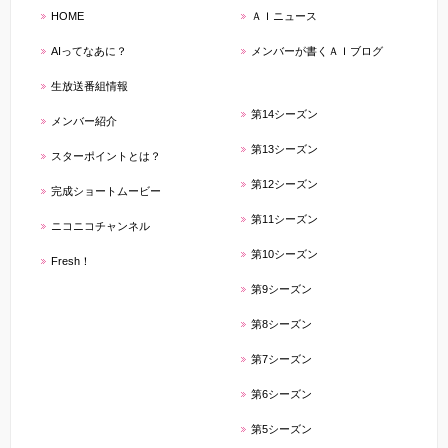
HOME
ＡＩニュース
AIってなあに？
メンバーが書くＡＩブログ
生放送番組情報
第14シーズン
メンバー紹介
第13シーズン
スターポイントとは？
第12シーズン
完成ショートムービー
第11シーズン
ニコニコチャンネル
第10シーズン
Fresh！
第9シーズン
第8シーズン
第7シーズン
第6シーズン
第5シーズン