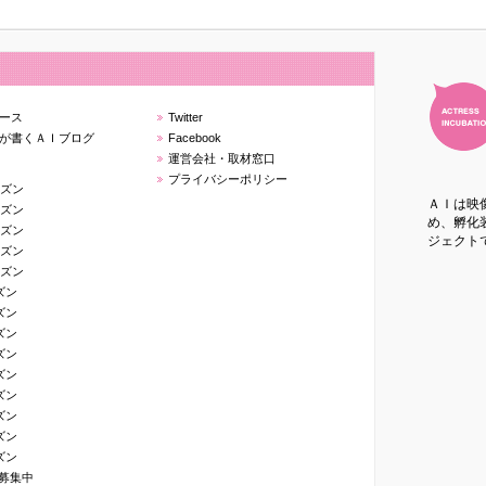
ース
Twitter
が書くＡＩブログ
Facebook
運営会社・取材窓口
プライバシーポリシー
ーズン
ＡＩは映
ーズン
め、孵化装
ーズン
ジェクト
ーズン
ーズン
ズン
ズン
ズン
ズン
ズン
ズン
ズン
ズン
ズン
生募集中