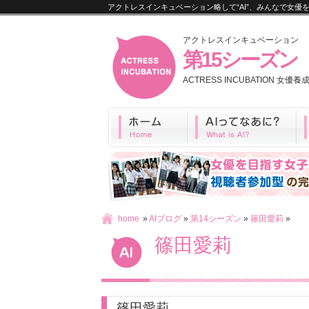
アクトレスインキュベーション略して“AI”、みんなで女
アクトレスインキュベーション
第15シーズン
ACTRESS INCUBATION 女
home
»
AIブログ
»
第14シーズン
»
篠田愛莉
»
篠田愛莉
篠田愛莉