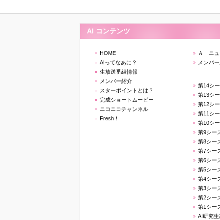
AI コンテンツ
HOME
ＡＩニュ
AIってなあに？
メンバー
生放送番組情報
メンバー紹介
第14シ
スターポイントとは？
第13シ
完成ショートムービー
第12シ
ニコニコチャンネル
第11シ
Fresh！
第10シ
第9シー
第8シー
第7シー
第6シー
第5シー
第4シー
第3シー
第2シー
第1シー
AI研究