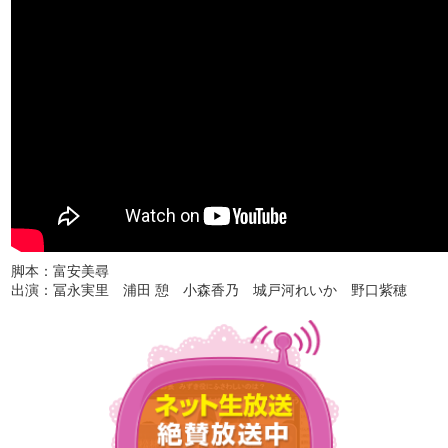
脚本：富安美尋
出演：冨永実里 浦田 憩 小森香乃 城戸河れいか 野口紫穂