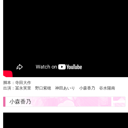
脚本：寺田大作
出演：冨永実里 野口紫穂 神田あいり 小森香乃 谷水陽南
小森香乃