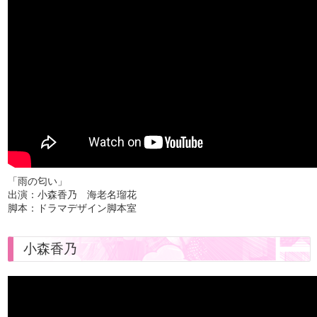
「雨の匂い」
出演：小森香乃 海老名瑠花
脚本：
ドラマデザイン脚本室
小森香乃