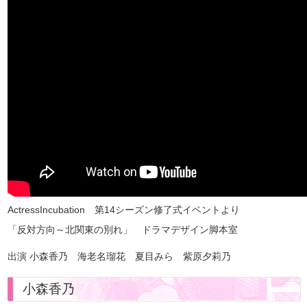
ActressIncubation 第14シーズン修了式イベントより
「反対方向～北関東の別れ」
ドラマデザイン脚本室
出演 小森香乃 海老名瑠花 夏目みら 紫原夕莉乃
小森香乃