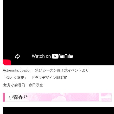
ActressIncubation 第14シーズン修了式イベントより
「鉄オタ蕎麦」
ドラマデザイン脚本室
出演 小森香乃 森田咲空
小森香乃