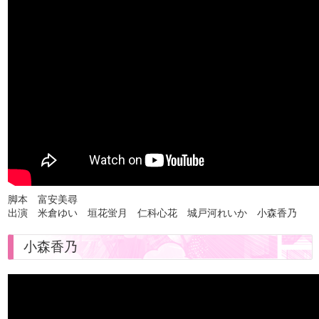
脚本 富安美尋
出演 米倉ゆい 垣花蛍月 仁科心花 城戸河れいか 小森香乃
小森香乃