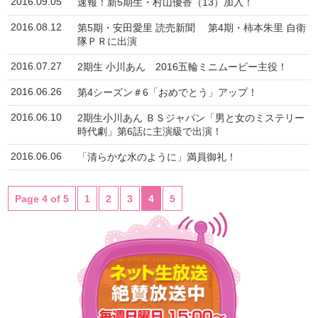
2016.09.05
速報！新5期生・村山優香（13）加入！
2016.08.12
第5期・安田愛里 読売新聞 第4期・柿本朱里 自衛
隊ＰＲに出演
2016.07.27
2期生 小川あん 2016五輪ミニムービー主役！
2016.06.26
第4シーズン＃6「おめでとう」アップ！
2016.06.10
2期生小川あん ＢＳジャパン「男と女のミステリー
時代劇」第6話に主演級で出演！
2016.06.06
「清らかな水のように」満員御礼！
Page 4 of 5
1
2
3
4
5