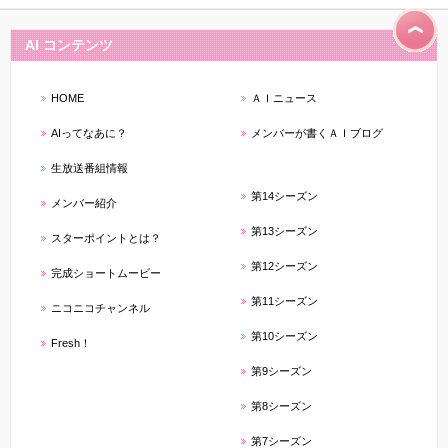
AI コンテンツ
HOME
ＡＩニュース
AIってなあに？
メンバーが書くＡＩブログ
生放送番組情報
第14シーズン
メンバー紹介
第13シーズン
スターポイントとは？
第12シーズン
完成ショートムービー
第11シーズン
ニコニコチャンネル
第10シーズン
Fresh！
第9シーズン
第8シーズン
第7シーズン