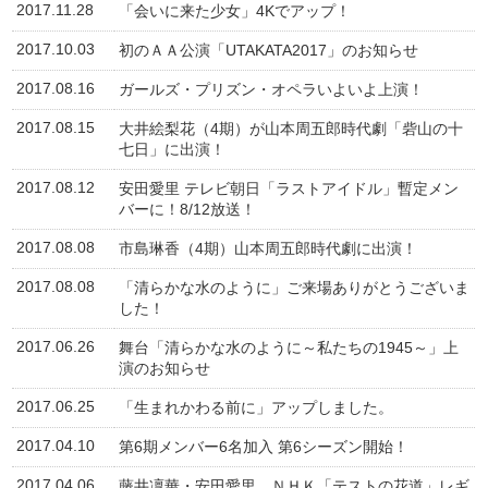
2017.11.28
「会いに来た少女」4Kでアップ！
2017.10.03
初のＡＡ公演「UTAKATA2017」のお知らせ
2017.08.16
ガールズ・プリズン・オペラいよいよ上演！
2017.08.15
大井絵梨花（4期）が山本周五郎時代劇「砦山の十
七日」に出演！
2017.08.12
安田愛里 テレビ朝日「ラストアイドル」暫定メン
バーに！8/12放送！
2017.08.08
市島琳香（4期）山本周五郎時代劇に出演！
2017.08.08
「清らかな水のように」ご来場ありがとうございま
した！
2017.06.26
舞台「清らかな水のように～私たちの1945～」上
演のお知らせ
2017.06.25
「生まれかわる前に」アップしました。
2017.04.10
第6期メンバー6名加入 第6シーズン開始！
2017.04.06
藤井凜華・安田愛里、ＮＨＫ「テストの花道」レギ