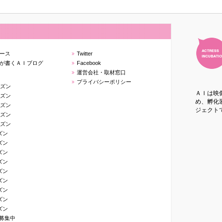
ース
Twitter
が書くＡＩブログ
Facebook
運営会社・取材窓口
プライバシーポリシー
ーズン
ＡＩは映
ーズン
め、孵化装
ーズン
ジェクト
ーズン
ーズン
ズン
ズン
ズン
ズン
ズン
ズン
ズン
ズン
ズン
生募集中