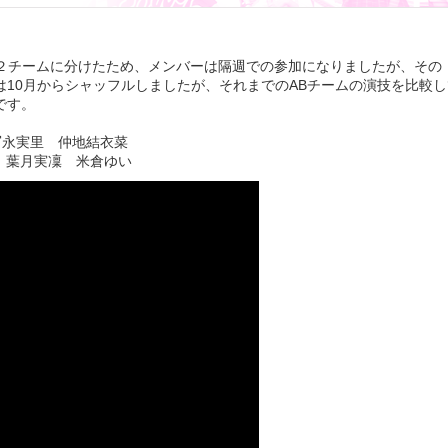
で２チームに分けたため、メンバーは隔週での参加になりましたが、その
10月からシャッフルしましたが、それまでのABチームの演技を比較し
です。
冨永実里 仲地結衣菜
 葉月実凜 米倉ゆい