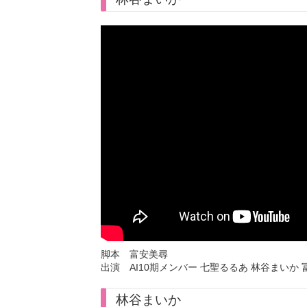
脚本 富安美尋
出演 AI10期メンバー 七聖るるあ 林谷まいか
林谷まいか