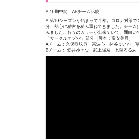
AI10期中間 ABチーム比較
AI第10シーズンが始まって半年。コロナ対策
分、熱心に稽古を積み重ねてきました。チームは
みました。各々のカラーが出来ていて、面白い
「サークルオブ××」部分（脚本：富安美尋）
Aチーム：久保咲玖良 冨波心 林谷まいか 
Bチーム： 笠井ゆきな 武上陽奈 七聖るるあ