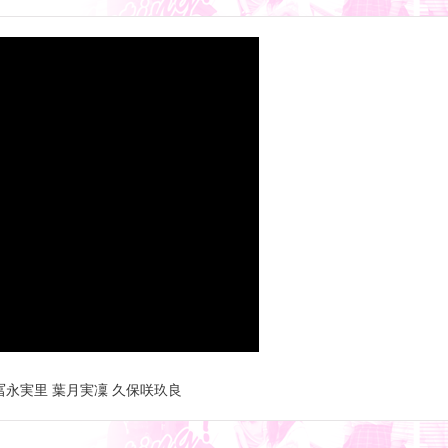
 冨永実里 葉月実凜 久保咲玖良