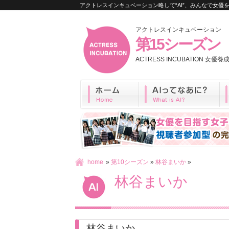
アクトレスインキュベーション略して“AI”、みんなで女
アクトレスインキュベーション
第15シーズン
ACTRESS INCUBATION 女
home
»
第10シーズン
»
林谷まいか
»
林谷まいか
林谷まいか