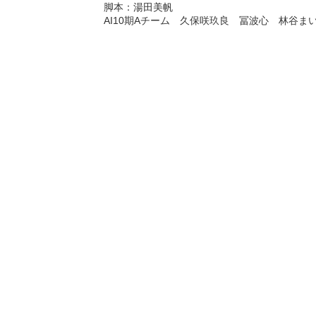
脚本：湯田美帆
AI10期Aチーム 久保咲玖良 冨波心 林谷ま