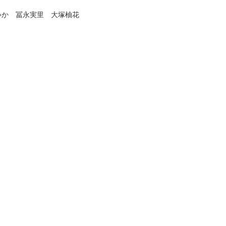
いか 冨永実里 大塚柚花