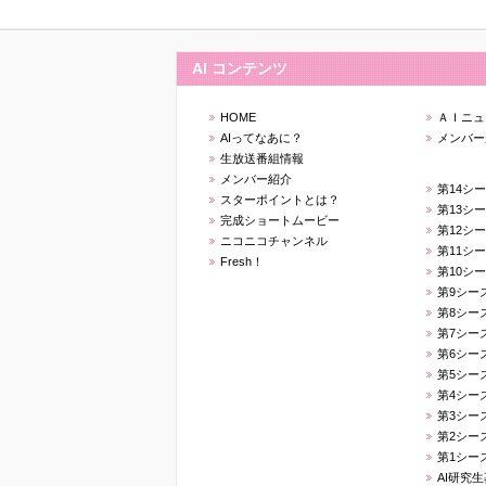
AI コンテンツ
HOME
ＡＩニュ
AIってなあに？
メンバー
生放送番組情報
メンバー紹介
第14シ
スターポイントとは？
第13シ
完成ショートムービー
第12シ
ニコニコチャンネル
第11シ
Fresh！
第10シ
第9シー
第8シー
第7シー
第6シー
第5シー
第4シー
第3シー
第2シー
第1シー
AI研究