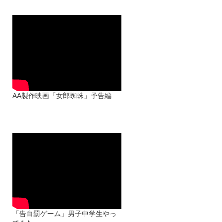
AA（アクトレスアカデミア）メン
バーが自主製作した映画「女郎蜘
蛛」の予告編が出来ました！
AA製作映画「女郎蜘蛛」予告編
AI第7シーズン 4/29配信より「告
白罰ゲーム」
【出演】吉名莉瑠 桜城りのん
大野みさき 新関碧 新嘉喜由
芽 宮本愛菜
脚本：岩島朋未
「告白罰ゲーム」男子中学生やっ