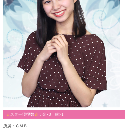
☆
スター獲得数
☆
：金×3 銀×1
所属：ＧＭＢ