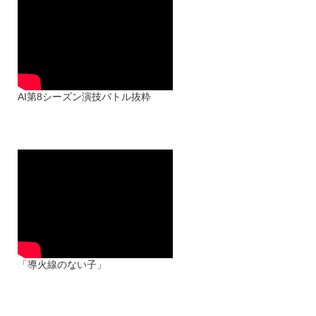
第8シーズンを終え、火花が散るよ
うなシーンを生配信から抜粋して
まとめました。
台詞間違い、カメラのブレなどご
容赦いただき、ご覧ください。
AI第8シーズン演技バトル抜粋
「導火線のない子」
中村柚陽 新嘉喜由芽 松村玲
大野みさき 智奈津 長谷川美蘭
「導火線のない子」