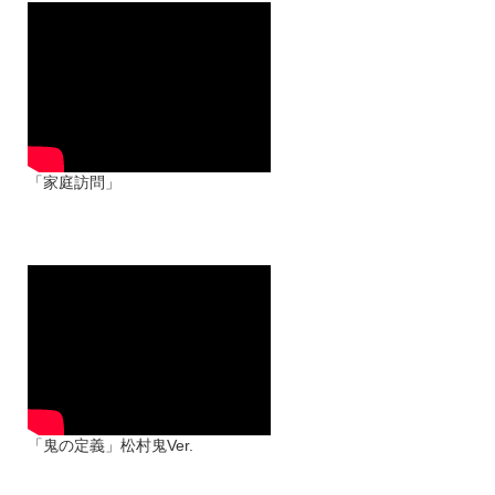
脚本：岩島朋未
出演：桜城りのん 新嘉喜由芽
竹内詩乃 宮本愛菜 恩地洵凪
中村柚陽
「家庭訪問」
脚本 永井優唯
出演 松村玲 新関碧 緒川佳波
桜城りのん 中村柚陽
「鬼の定義」松村鬼Ver.