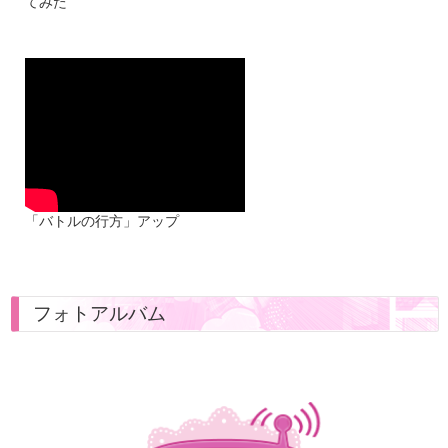
てみた
AI第7シーズン初めてのムービーで
す。
ゲーセンのキャラクターのお話で
す。
脚本：岩島朋未 出演：永利優
妃 吉名莉瑠 長谷川美蘭 新嘉
「バトルの行方」アップ
喜由芽 松村玲 緒川佳波
フォトアルバム