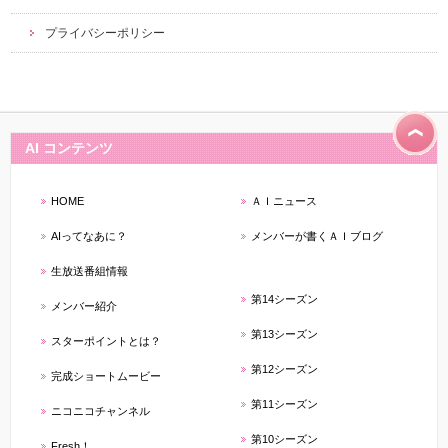
プライバシーポリシー
AI コンテンツ
HOME
ＡＩニュース
AIってなあに？
メンバーが書くＡＩブログ
生放送番組情報
第14シーズン
メンバー紹介
第13シーズン
スターポイントとは？
第12シーズン
完成ショートムービー
第11シーズン
ニコニコチャンネル
第10シーズン
Fresh！