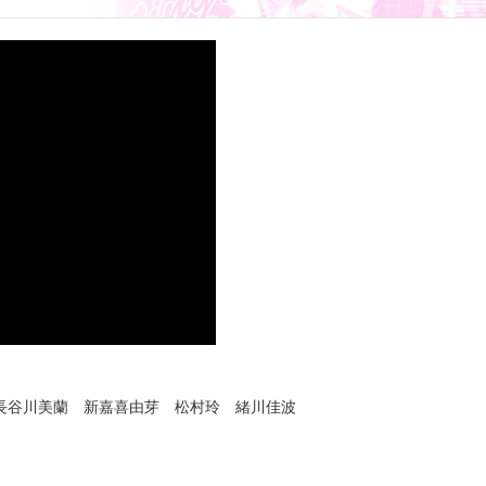
 長谷川美蘭 新嘉喜由芽 松村玲 緒川佳波