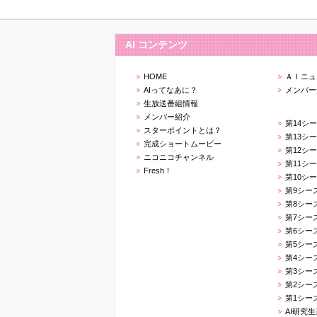
AI コンテンツ
HOME
ＡＩニュ
AIってなあに？
メンバー
生放送番組情報
メンバー紹介
第14シ
スターポイントとは？
第13シ
完成ショートムービー
第12シ
ニコニコチャンネル
第11シ
Fresh！
第10シ
第9シー
第8シー
第7シー
第6シー
第5シー
第4シー
第3シー
第2シー
第1シー
AI研究