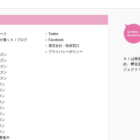
ース
Twitter
が書くＡＩブログ
Facebook
運営会社・取材窓口
プライバシーポリシー
ーズン
ＡＩは映
ーズン
め、孵化装
ーズン
ジェクト
ーズン
ーズン
ズン
ズン
ズン
ズン
ズン
ズン
ズン
ズン
ズン
生募集中