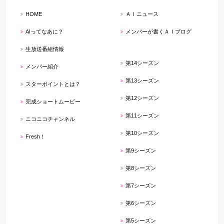
HOME
ＡＩニュース
AIってなあに？
メンバーが書くＡＩブログ
生放送番組情報
第14シーズン
メンバー紹介
第13シーズン
スターポイントとは？
第12シーズン
完成ショートムービー
第11シーズン
ニコニコチャンネル
第10シーズン
Fresh！
第9シーズン
第8シーズン
第7シーズン
第6シーズン
第5シーズン