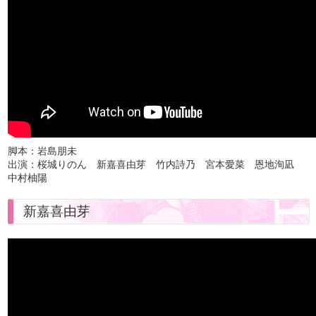
脚本：岩島朋未
出演：桜城りのん 新嘉喜由芽 竹内詩乃 宮本愛菜 恩地洵凪
中村柚陽
新嘉喜由芽