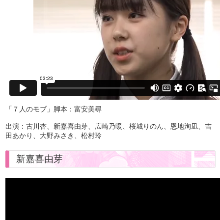
「７人のモブ」脚本：富安美尋
出演：古川杏、新嘉喜由芽、広崎乃暖、桜城りのん、恩地洵凪、吉
田あかり、大野みさき、松村玲
新嘉喜由芽