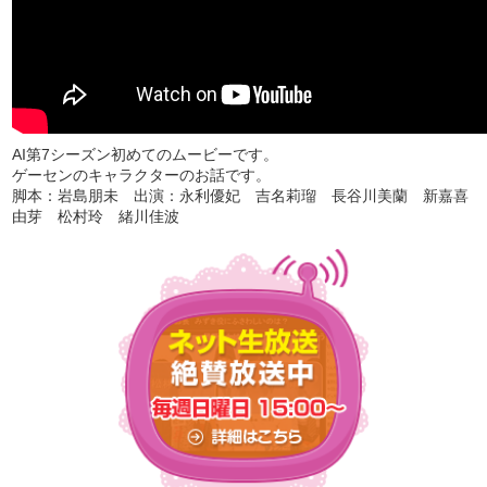
AI第7シーズン初めてのムービーです。
ゲーセンのキャラクターのお話です。
脚本：岩島朋未 出演：永利優妃 吉名莉瑠 長谷川美蘭 新嘉喜
由芽 松村玲 緒川佳波