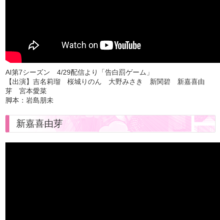
AI第7シーズン 4/29配信より「告白罰ゲーム」
【出演】吉名莉瑠 桜城りのん 大野みさき 新関碧 新嘉喜由
芽 宮本愛菜
脚本：岩島朋未
新嘉喜由芽