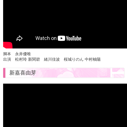
脚本 永井優唯
出演 松村玲 新関碧 緒川佳波 桜城りのん 中村柚陽
新嘉喜由芽